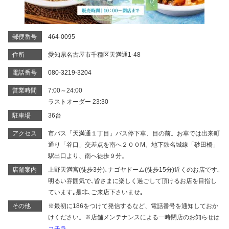
郵便番号
464-0095
住所
愛知県名古屋市千種区天満通1-48
電話番号
080-3219-3204
営業時間
7:00～24:00
ラストオーダー 23:30
駐車場
36台
アクセス
市バス「天満通１丁目」バス停下車、目の前。お車では出来町
通り「谷口」交差点を南へ２００M。地下鉄名城線「砂田橋」
駅出口より、南へ徒歩９分。
店舗案内
上野天満宮(徒歩3分)､ナゴヤドーム(徒歩15分)近くのお店です｡
明るい雰囲気で､皆さまに楽しく過ごして頂けるお店を目指し
ています｡是非､ご来店下さいませ｡
その他
※最初に186をつけて発信するなど、電話番号を通知しておか
けください。※店舗メンテナンスによる一時閉店のお知らせは
コチラ