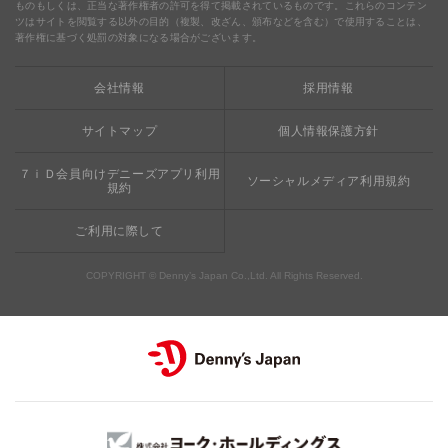
ものもしくは、正当な著作権者の許可を得て掲載されているものです。これらのコンテン
ツはサイトを閲覧する以外の目的（複製、改ざん、頒布などを含む）で使用することは、
食の安全・安心への取り組み
デニャーズまんが
ドリンクバー1杯お持ち帰り
完全メシ
著作権に基づく処罰の対象になる場合がございます。
栄養成分・アレルギー
mottECO（モッテコ）
【新宿西口店・赤坂駅前店】抜群のアクセスと店舗限定メ
会社情報
採用情報
素材・おいしさの追求
ニュー
お支払方法のご案内
サイトマップ
個人情報保護方針
食べる健康
おこさまメニュー50円
７ｉＤ会員向けデニーズアプリ利用
ソーシャルメディア利用規約
規約
ご利用に際して
COPYRIGHT © Denny’s Japan Co.,Ltd. All Rights Reserved.