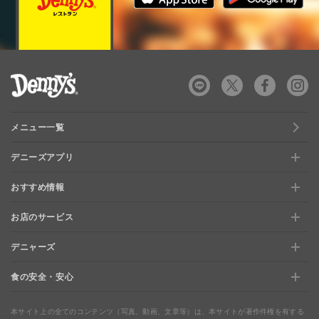
デニーズ Denny's
メニュー一覧
デニーズアプリ
おすすめ情報
新規登録、移行方法について
お店のサービス
おすすめ情報
特典と交換できる！「デニーズポイント」
デニャーズ
お店のサービス
【店舗限定】ドキドキくじ
ステージアップでさらにお得！「ぷに」
食の安全・安心
デニャーズ
地域の使える商品券&子育て支援サービス
夏のデニーズめぐり
最新情報をチェック
食の安全・安心
わくわくファイル
ブルーシーフード
ウェルネス
本サイト上の全てのコンテンツ（写真、動画、文章等）は、本サイトが著作件権を有する