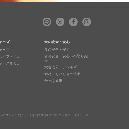
ャーズ
食の安全・安心
ャーズ
食の安全・安心
食の安全・安心への取り組
わくファイル
み
ャーズまんが
栄養成分・アレルギー
素材・おいしさの追求
食べる健康
らのコンテンツはサイトを閲覧する以外の目的（複製、改ざん、頒