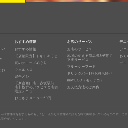
おすすめ情報
お店のサービス
デニ
つい
おすすめ情報
お店のサービス
デニ
地域の使える商品券&子育て
【店舗限定】ドキドキくじ
わく
デ
支援サービス
夏のデニーズめぐり
デニ
ブルーシーフード
ウェルネス
にお
ドリンクバー1杯お持ち帰り
完全メシ
mottECO（モッテコ）
【新宿西口店・赤坂駅前
店】抜群のアクセスと店舗
お支払方法のご案内
限定メニュー
おこさまメニュー50円
トが著作件権を有するものもしくは、正当な著作権者の許可を得て掲載されているものです。これ
る場合がございます。