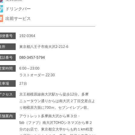
ドリンクバー
出前サービス
郵便番号
192-0364
住所
東京都八王子市南大沢2-212-6
電話番号
080-3457-5794
営業時間
6:00～23:00
ラストオーダー 22:30
駐車場
27台
アクセス
京王相模原線南大沢駅から徒歩12分。多摩
ニュータウン通りからは南大沢２丁目交差点よ
り相模原方面に700ｍ。セブンイレブン前。
店舗案内
アウトレット多摩南大沢から車３分・
fab（ファブ）南大沢TOHOシネマズから車２
分のお店で、東京都立大学からも約１km程度