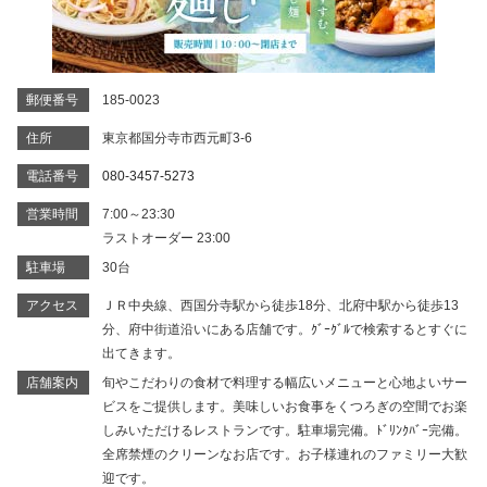
郵便番号
185-0023
住所
東京都国分寺市西元町3-6
電話番号
080-3457-5273
営業時間
7:00～23:30
ラストオーダー 23:00
駐車場
30台
アクセス
ＪＲ中央線、西国分寺駅から徒歩18分、北府中駅から徒歩13
分、府中街道沿いにある店舗です。ｸﾞｰｸﾞﾙで検索するとすぐに
出てきます。
店舗案内
旬やこだわりの食材で料理する幅広いメニューと心地よいサー
ビスをご提供します。美味しいお食事をくつろぎの空間でお楽
しみいただけるレストランです。駐車場完備。ﾄﾞﾘﾝｸﾊﾞｰ完備。
全席禁煙のクリーンなお店です。お子様連れのファミリー大歓
迎です。