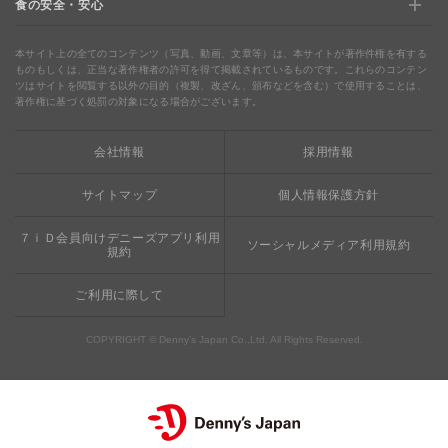
食の安全・安心
デニャーズ
地域の使える商品券&子育て支援サービス
夏のデニーズめぐり
最新情報をチェック
食の安全・安心
わくわくファイル
ブルーシーフード
ウェルネス
本サイト上の全てのコンテンツ（写真、動画、文章等）は、本サイトが著作件権を有する
ものもしくは、正当な著作権者の許可を得て掲載されているものです。これらのコンテン
ツはサイトを閲覧する以外の目的（複製、改ざん、頒布などを含む）で使用することは、
食の安全・安心への取り組み
デニャーズまんが
ドリンクバー1杯お持ち帰り
完全メシ
著作権に基づく処罰の対象になる場合がございます。
栄養成分・アレルギー
mottECO（モッテコ）
【新宿西口店・赤坂駅前店】抜群のアクセスと店舗限定メ
会社情報
採用情報
素材・おいしさの追求
ニュー
お支払方法のご案内
サイトマップ
個人情報保護方針
食べる健康
おこさまメニュー50円
７ｉＤ会員向けデニーズアプリ利用
ソーシャルメディア利用規約
規約
ご利用に際して
COPYRIGHT © Denny’s Japan Co.,Ltd. All Rights Reserved.