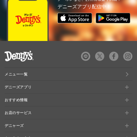
デニーズアプリ配信中！
デニーズ Denny's
メニュー一覧
デニーズアプリ
おすすめ情報
新規登録、移行方法について
お店のサービス
おすすめ情報
特典と交換できる！「デニーズポイント」
デニャーズ
お店のサービス
【店舗限定】ドキドキくじ
ステージアップでさらにお得！「ぷに」