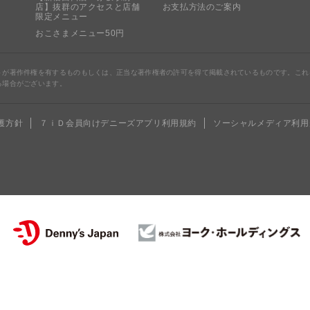
店】抜群のアクセスと店舗
お支払方法のご案内
限定メニュー
おこさまメニュー50円
トが著作件権を有するものもしくは、正当な著作権者の許可を得て掲載されているものです。これ
る場合がございます。
護方針
７ｉＤ会員向けデニーズアプリ利用規約
ソーシャルメディア利用