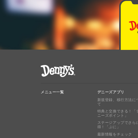
デニーズ Denny's
メニュー一覧
デニーズアプリ
新規登録、移行方法に
て
特典と交換できる！「
ニーズポイント」
ステージアップでさら
得！「ぷに」
最新情報をチェック