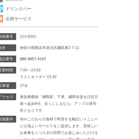
ドリンクバー
出前サービス
郵便番号
223-0052
住所
神奈川県横浜市港北区綱島東2-7-31
電話番号
080-3457-4147
営業時間
7:00～24:00
ラストオーダー 23:30
駐車場
37台
アクセス
東急東横線「綱島駅」下車。綱島街道を日吉方
面へ徒歩8分。近くにしまむら、アップル研究
所となりです。
店舗案内
旬やこだわりの食材で料理する幅広いメニュー
と心地よいサービスをご提供します。美味しい
お食事をくつろぎの空間でお楽しみいただける