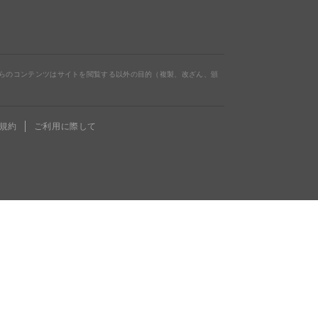
らのコンテンツはサイトを閲覧する以外の目的（複製、改ざん、頒
規約
ご利用に際して