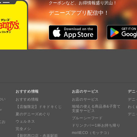
クーポンなど、お得情報盛り沢山！
デニーズアプリ配信中！
おすすめ情報
お店のサービス
デニ
つい
おすすめ情報
お店のサービス
デニ
地域の使える商品券&子育て
【店舗限定】ドキドキくじ
わく
デ
支援サービス
夏のデニーズめぐり
デニ
ブルーシーフード
ウェルネス
にお
ドリンクバー1杯お持ち帰り
完全メシ
mottECO（モッテコ）
【新宿西口店・赤坂駅前