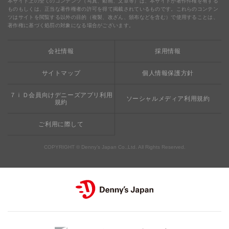
本サイト上の全てのコンテンツ（写真、動画、文章等）は、本サイトが著作件権を有する
ものもしくは、正当な著作権者の許可を得て掲載されているものです。これらのコンテン
ツはサイトを閲覧する以外の目的（複製、改ざん、頒布などを含む）で使用することは、
食の安全・安心への取り組み
デニャーズまんが
ドリンクバー1杯お持ち帰り
完全メシ
著作権に基づく処罰の対象になる場合がございます。
栄養成分・アレルギー
mottECO（モッテコ）
【新宿西口店・赤坂駅前店】抜群のアクセスと店舗限定メ
会社情報
採用情報
素材・おいしさの追求
ニュー
お支払方法のご案内
サイトマップ
個人情報保護方針
食べる健康
おこさまメニュー50円
７ｉＤ会員向けデニーズアプリ利用
ソーシャルメディア利用規約
規約
ご利用に際して
COPYRIGHT © Denny’s Japan Co.,Ltd. All Rights Reserved.