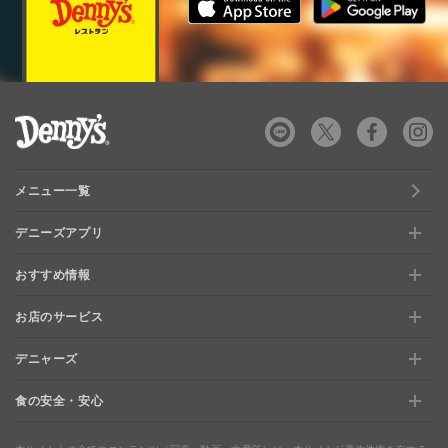
デニーズ Denny's
メニュー一覧
デニーズアプリ
おすすめ情報
新規登録、移行方法について
お店のサービス
おすすめ情報
特典と交換できる！「デニーズポイント」
デニャーズ
お店のサービス
【店舗限定】ドキドキくじ
ステージアップでさらにお得！「ぷに」
食の安全・安心
デニャーズ
地域の使える商品券&子育て支援サービス
夏のデニーズめぐり
最新情報をチェック
食の安全・安心
わくわくファイル
ブルーシーフード
ウェルネス