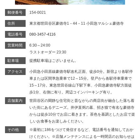
郵便番号
154-0021
住所
東京都世田谷区豪徳寺1－44－11 小田急マルシェ豪徳寺
電話番号
080-3457-4116
営業時間
6:30～24:00
ラストオーダー 23:30
駐車場
提携駐車場はございません。
アクセス
小田急小田原線豪徳寺駅改札正面、徒歩0分。新宿より各駅停
車または区間準急乗車で12～15分。登戸から各駅停車乗車で
15～17分。東急世田谷線山下駅下車、小田急豪徳寺駅方面徒
歩1分、右側に有り。周辺コインパーキング有り。
店舗案内
世田谷区の閑静な住宅街と昔ながらの商店街が融合した落ち着
いた街にあるデニーズ。井伊直弼の墓、招き猫で有名な豪徳寺
からは徒歩10分でお店に着きます。茶色を基調としたお店で楽
しいお食事をお楽しみください。
その他
※最初に186をつけて発信するなど、電話番号を通知しておか
けください。※店舗メンテナンスによる一時閉店のお知らせは