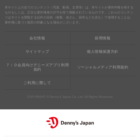
食の安全・安心
わくわくファイル
ブルーシーフード
ウェルネス
本サイト上の全てのコンテンツ（写真、動画、文章等）は、本サイトが著作件権を有する
ものもしくは、正当な著作権者の許可を得て掲載されているものです。これらのコンテン
ツはサイトを閲覧する以外の目的（複製、改ざん、頒布などを含む）で使用することは、
食の安全・安心への取り組み
デニャーズまんが
ドリンクバー1杯お持ち帰り
完全メシ
著作権に基づく処罰の対象になる場合がございます。
栄養成分・アレルギー
mottECO（モッテコ）
【新宿西口店・赤坂駅前店】抜群のアクセスと店舗限定メ
会社情報
採用情報
素材・おいしさの追求
ニュー
お支払方法のご案内
サイトマップ
個人情報保護方針
食べる健康
おこさまメニュー50円
７ｉＤ会員向けデニーズアプリ利用
ソーシャルメディア利用規約
規約
ご利用に際して
COPYRIGHT © Denny’s Japan Co.,Ltd. All Rights Reserved.