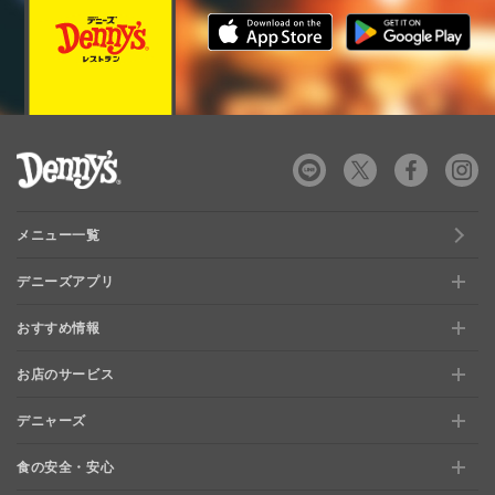
デニーズ Denny's
メニュー一覧
デニーズアプリ
おすすめ情報
新規登録、移行方法について
お店のサービス
おすすめ情報
特典と交換できる！「デニーズポイント」
デニャーズ
お店のサービス
【店舗限定】ドキドキくじ
ステージアップでさらにお得！「ぷに」
食の安全・安心
デニャーズ
地域の使える商品券&子育て支援サービス
夏のデニーズめぐり
最新情報をチェック