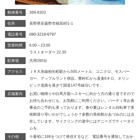
郵便番号
399-8303
住所
長野県安曇野市穂高801-1
電話番号
080-3218-6797
営業時間
6:00～23:00
ラストオーダー 22:30
駐車場
共用280台
アクセス
ＪＲ大糸線柏矢町駅から500メートル、ユニクロ、モスバー
ガー、アップルランド併設。豊科ICから直進6キロ、オリン
ピック道路を過ぎて国道147号線沿いです。
店舗案内
お買い物帰りや白馬方面へスキーに向かう方の通り道ですので
お待ち合わせにも、お気軽にご利用ください。パーティ等お食
事会のご予約も承っております。春や夏はレンタル自転車で美
術館巡り等いかがでしょうか？多数の美術館があづみのには点
在しています。サイクリングの途中にはデニーズでティータイ
ムを。
その他
※最初に186をつけて発信するなど、電話番号を通知しておか