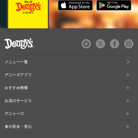
デニーズ Denny's
メニュー一覧
デニーズアプリ
おすすめ情報
新規登録、移行方法について
お店のサービス
おすすめ情報
特典と交換できる！「デニーズポイント」
デニャーズ
お店のサービス
【店舗限定】ドキドキくじ
ステージアップでさらにお得！「ぷに」
食の安全・安心
デニャーズ
地域の使える商品券&子育て支援サービス
夏のデニーズめぐり
最新情報をチェック