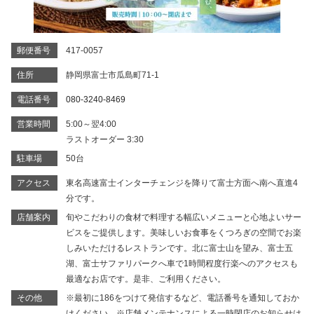
郵便番号
417-0057
住所
静岡県富士市瓜島町71-1
電話番号
080-3240-8469
営業時間
5:00～翌4:00
ラストオーダー 3:30
駐車場
50台
アクセス
東名高速富士インターチェンジを降りて富士方面へ南へ直進4
分です。
店舗案内
旬やこだわりの食材で料理する幅広いメニューと心地よいサー
ビスをご提供します。美味しいお食事をくつろぎの空間でお楽
しみいただけるレストランです。北に富士山を望み、富士五
湖、富士サファリパークへ車で1時間程度行楽へのアクセスも
最適なお店です。是非、ご利用ください。
その他
※最初に186をつけて発信するなど、電話番号を通知しておか
けください。※店舗メンテナンスによる一時閉店のお知らせは