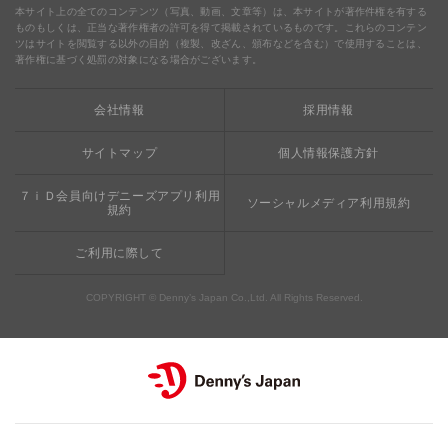
食の安全・安心
わくわくファイル
ブルーシーフード
ウェルネス
本サイト上の全てのコンテンツ（写真、動画、文章等）は、本サイトが著作件権を有する
ものもしくは、正当な著作権者の許可を得て掲載されているものです。これらのコンテン
ツはサイトを閲覧する以外の目的（複製、改ざん、頒布などを含む）で使用することは、
食の安全・安心への取り組み
デニャーズまんが
ドリンクバー1杯お持ち帰り
完全メシ
著作権に基づく処罰の対象になる場合がございます。
栄養成分・アレルギー
mottECO（モッテコ）
【新宿西口店・赤坂駅前店】抜群のアクセスと店舗限定メ
会社情報
採用情報
素材・おいしさの追求
ニュー
お支払方法のご案内
サイトマップ
個人情報保護方針
食べる健康
おこさまメニュー50円
７ｉＤ会員向けデニーズアプリ利用
ソーシャルメディア利用規約
規約
ご利用に際して
COPYRIGHT © Denny’s Japan Co.,Ltd. All Rights Reserved.