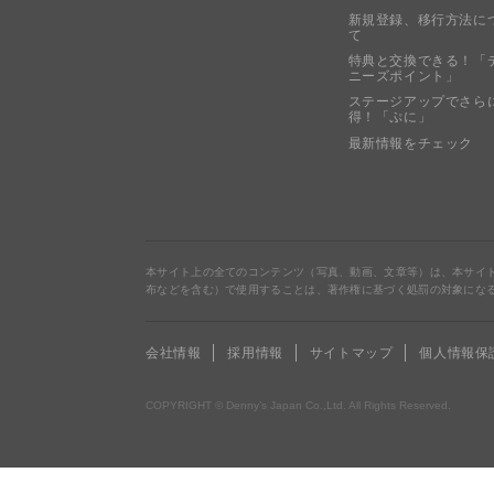
新規登録、移行方法に
て
特典と交換できる！「
ニーズポイント」
ステージアップでさら
得！「ぷに」
最新情報をチェック
本サイト上の全てのコンテンツ（写真、動画、文章等）は、本サイ
布などを含む）で使用することは、著作権に基づく処罰の対象にな
会社情報
採用情報
サイトマップ
個人情報保
COPYRIGHT © Denny’s Japan Co.,Ltd. All Rights Reserved.