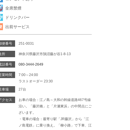
全席禁煙
ドリンクバー
出前サービス
郵便番号
251-0031
住所
神奈川県藤沢市鵠沼藤が谷1-8-13
電話番号
080-3444-2649
営業時間
7:00～24:00
ラストオーダー 23:30
駐車場
27台
アクセス
お車の場合：江ノ島～大和の幹線道路467号線
沿い。「藤沢橋」と「片瀬東浜」の中間点にご
ざいます。
・電車の場合：最寄り駅「JR藤沢」から「江
ノ島電鉄」に乗り換え。「柳小路」で下車、江