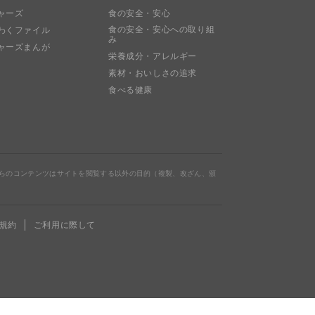
ャーズ
食の安全・安心
食の安全・安心への取り組
わくファイル
み
ャーズまんが
栄養成分・アレルギー
素材・おいしさの追求
食べる健康
らのコンテンツはサイトを閲覧する以外の目的（複製、改ざん、頒
規約
ご利用に際して