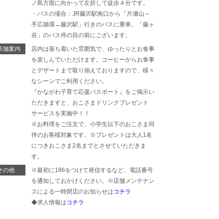
ノ島方面に向かって左折して徒歩４分です。
・バスの場合：JR藤沢駅南口から「片瀬山～
手広循環→藤沢駅」行きのバスに乗車。「藤ヶ
谷」のバス停の目の前にございます。
店舗案内
店内は落ち着いた雰囲気で、ゆったりとお食事
を楽しんでいただけます。コーヒーからお食事
とデザートまで取り揃えておりますので、様々
なシーンでご利用ください。
『かながわ子育て応援パスポート』をご掲示い
ただきますと、おこさまドリンクプレゼント
サービスを実施中！！
※お料理をご注文で、小学生以下のおこさま同
伴のお客様対象です。※プレゼントは大人1名
につきおこさま2名までとさせていただきま
す。
その他
※最初に186をつけて発信するなど、電話番号
を通知しておかけください。※店舗メンテナン
スによる一時閉店のお知らせは
コチラ
◆求人情報は
コチラ