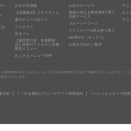
つい
おすすめ情報
お店のサービス
デニ
地域の使える商品券&子育て
【店舗限定】ドキドキくじ
わく
デ
支援サービス
夏のデニーズめぐり
デニ
ブルーシーフード
ウェルネス
にお
ドリンクバー1杯お持ち帰り
完全メシ
mottECO（モッテコ）
【新宿西口店・赤坂駅前
店】抜群のアクセスと店舗
お支払方法のご案内
限定メニュー
おこさまメニュー50円
トが著作件権を有するものもしくは、正当な著作権者の許可を得て掲載されているものです。これ
る場合がございます。
護方針
７ｉＤ会員向けデニーズアプリ利用規約
ソーシャルメディア利用