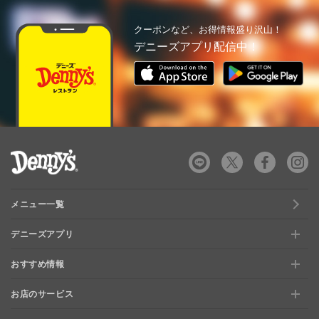
クーポンなど、お得情報盛り沢山！
デニーズアプリ配信中！
デニーズ Denny's
メニュー一覧
デニーズアプリ
おすすめ情報
新規登録、移行方法について
お店のサービス
おすすめ情報
特典と交換できる！「デニーズポイント」