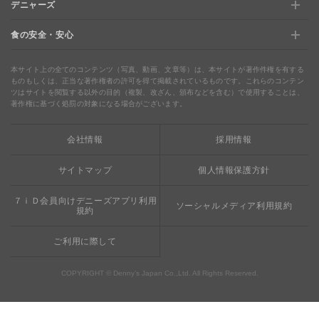
デニャーズ
お店のサービス
【店舗限定】ドキドキくじ
ステージアップでさらにお得！「ぷに」
食の安全・安心
デニャーズ
地域の使える商品券&子育て支援サービス
夏のデニーズめぐり
最新情報をチェック
食の安全・安心
わくわくファイル
ブルーシーフード
ウェルネス
本サイト上の全てのコンテンツ（写真、動画、文章等）は、本サイトが著作件権を有する
ものもしくは、正当な著作権者の許可を得て掲載されているものです。これらのコンテン
ツはサイトを閲覧する以外の目的（複製、改ざん、頒布などを含む）で使用することは、
食の安全・安心への取り組み
デニャーズまんが
ドリンクバー1杯お持ち帰り
完全メシ
著作権に基づく処罰の対象になる場合がございます。
栄養成分・アレルギー
mottECO（モッテコ）
【新宿西口店・赤坂駅前店】抜群のアクセスと店舗限定メ
会社情報
採用情報
素材・おいしさの追求
ニュー
お支払方法のご案内
サイトマップ
個人情報保護方針
食べる健康
おこさまメニュー50円
７ｉＤ会員向けデニーズアプリ利用
ソーシャルメディア利用規約
規約
ご利用に際して
COPYRIGHT © Denny’s Japan Co.,Ltd. All Rights Reserved.