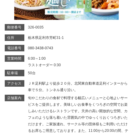
郵便番号
326-0035
住所
栃木県足利市芳町31-1
電話番号
080-3438-0743
営業時間
6:00～1:00
ラストオーダー 0:30
駐車場
50台
アクセス
ＪＲ足利駅より徒歩２０分。北関東自動車道足利インターから
車で５分。トンネル通り沿い。
店舗案内
旬やこだわりの食材で料理する幅広いメニューと心地よいサー
ビスをご提供します。美味しいお食事をくつろぎの空間でお楽
しみいただけるレストランです。天井の高い開放的な空間、カ
フェのような落ち着いた雰囲気の中でゆっくりおくつろぎいた
だけます。ご家族連れ、サークル等の団体様もご利用いただけ
るお席もご用意しております。また、11:00から20:00の間、テ