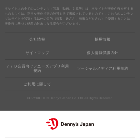
食の安全・安心
わくわくファイル
ブルーシーフード
ウェルネス
本サイト上の全てのコンテンツ（写真、動画、文章等）は、本サイトが著作件権を有する
ものもしくは、正当な著作権者の許可を得て掲載されているものです。これらのコンテン
ツはサイトを閲覧する以外の目的（複製、改ざん、頒布などを含む）で使用することは、
食の安全・安心への取り組み
デニャーズまんが
ドリンクバー1杯お持ち帰り
完全メシ
著作権に基づく処罰の対象になる場合がございます。
栄養成分・アレルギー
mottECO（モッテコ）
【新宿西口店・赤坂駅前店】抜群のアクセスと店舗限定メ
会社情報
採用情報
素材・おいしさの追求
ニュー
お支払方法のご案内
サイトマップ
個人情報保護方針
食べる健康
おこさまメニュー50円
７ｉＤ会員向けデニーズアプリ利用
ソーシャルメディア利用規約
規約
ご利用に際して
COPYRIGHT © Denny’s Japan Co.,Ltd. All Rights Reserved.