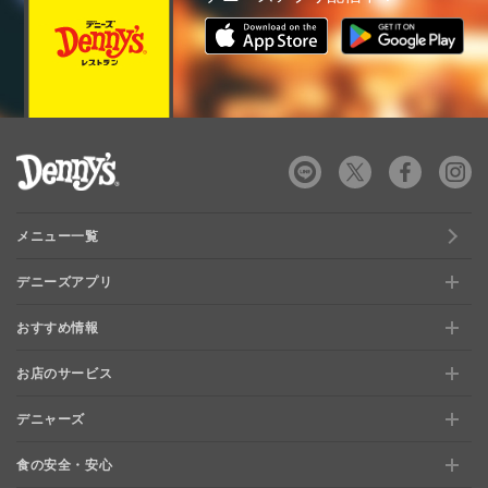
デニーズ Denny's
メニュー一覧
デニーズアプリ
おすすめ情報
新規登録、移行方法について
お店のサービス
おすすめ情報
特典と交換できる！「デニーズポイント」
デニャーズ
お店のサービス
【店舗限定】ドキドキくじ
ステージアップでさらにお得！「ぷに」
食の安全・安心
デニャーズ
地域の使える商品券&子育て支援サービス
夏のデニーズめぐり
最新情報をチェック