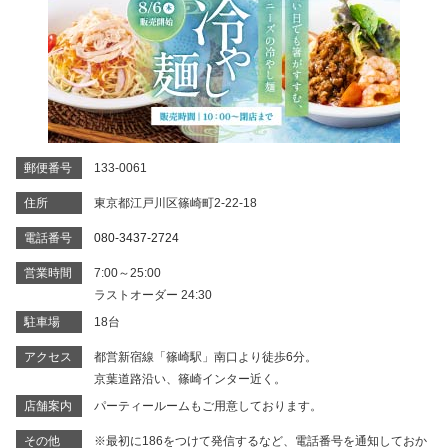
郵便番号
133-0061
住所
東京都江戸川区篠崎町2-22-18
電話番号
080-3437-2724
営業時間
7:00～25:00
ラストオーダー 24:30
駐車場
18台
アクセス
都営新宿線「篠崎駅」南口より徒歩6分。
京葉道路沿い、篠崎インター近く。
店舗案内
パーティールームもご用意しております。
その他
※最初に186をつけて発信するなど、電話番号を通知しておか