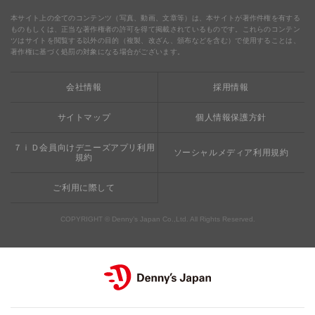
食の安全・安心
わくわくファイル
ブルーシーフード
ウェルネス
本サイト上の全てのコンテンツ（写真、動画、文章等）は、本サイトが著作件権を有する
ものもしくは、正当な著作権者の許可を得て掲載されているものです。これらのコンテン
ツはサイトを閲覧する以外の目的（複製、改ざん、頒布などを含む）で使用することは、
食の安全・安心への取り組み
デニャーズまんが
ドリンクバー1杯お持ち帰り
完全メシ
著作権に基づく処罰の対象になる場合がございます。
栄養成分・アレルギー
mottECO（モッテコ）
【新宿西口店・赤坂駅前店】抜群のアクセスと店舗限定メ
会社情報
採用情報
素材・おいしさの追求
ニュー
お支払方法のご案内
サイトマップ
個人情報保護方針
食べる健康
おこさまメニュー50円
７ｉＤ会員向けデニーズアプリ利用
ソーシャルメディア利用規約
規約
ご利用に際して
COPYRIGHT © Denny’s Japan Co.,Ltd. All Rights Reserved.