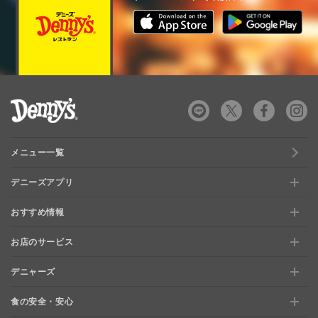
デニーズ Denny's
メニュー一覧
デニーズアプリ
おすすめ情報
新規登録、移行方法について
お店のサービス
おすすめ情報
特典と交換できる！「デニーズポイント」
デニャーズ
お店のサービス
【店舗限定】ドキドキくじ
ステージアップでさらにお得！「ぷに」
食の安全・安心
デニャーズ
地域の使える商品券&子育て支援サービス
夏のデニーズめぐり
最新情報をチェック