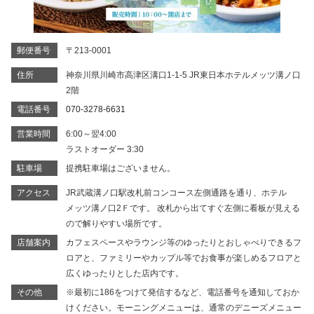
郵便番号
〒213-0001
住所
神奈川県川崎市高津区溝口1-1-5 JR東日本ホテルメッツ溝ノ口
2階
電話番号
070-3278-6631
営業時間
6:00～翌4:00
ラストオーダー 3:30
駐車場
提携駐車場はございません。
アクセス
JR武蔵溝ノ口駅改札前コンコース左側通路を通り、ホテル
メッツ溝ノ口2Ｆです。 改札から出てすぐ左側に看板が見える
ので解りやすい場所です。
店舗案内
カフェスペースやラウンジ等のゆったりとおしゃべりできるフ
ロアと、ファミリーやカップル等でお食事が楽しめるフロアと
広くゆったりとした店内です。
その他
※最初に186をつけて発信するなど、電話番号を通知しておか
けください。モーニングメニューは、通常のデニーズメニュー