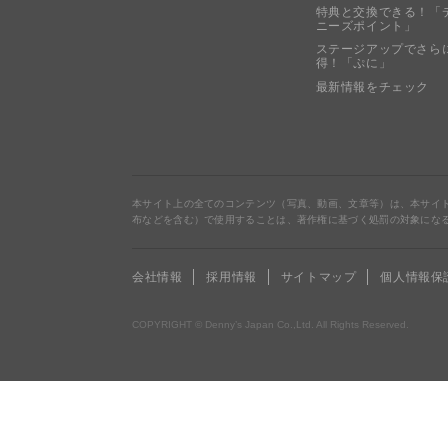
特典と交換できる！「
ニーズポイント」
ステージアップでさら
得！「ぷに」
最新情報をチェック
本サイト上の全てのコンテンツ（写真、動画、文章等）は、本サイ
布などを含む）で使用することは、著作権に基づく処罰の対象にな
会社情報
採用情報
サイトマップ
個人情報保
COPYRIGHT © Denny’s Japan Co.,Ltd. All Rights Reserved.