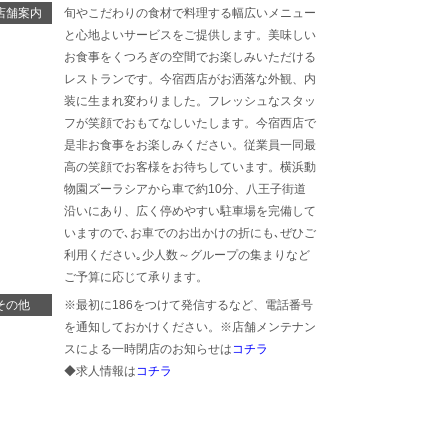
店舗案内
旬やこだわりの食材で料理する幅広いメニュー
と心地よいサービスをご提供します。美味しい
お食事をくつろぎの空間でお楽しみいただける
レストランです。今宿西店がお洒落な外観、内
装に生まれ変わりました。フレッシュなスタッ
フが笑顔でおもてなしいたします。今宿西店で
是非お食事をお楽しみください。従業員一同最
高の笑顔でお客様をお待ちしています。横浜動
物園ズーラシアから車で約10分、八王子街道
沿いにあり、広く停めやすい駐車場を完備して
いますので､お車でのお出かけの折にも､ぜひご
利用ください｡少人数～グループの集まりなど
ご予算に応じて承ります。
その他
※最初に186をつけて発信するなど、電話番号
を通知しておかけください。※店舗メンテナン
スによる一時閉店のお知らせは
コチラ
◆求人情報は
コチラ