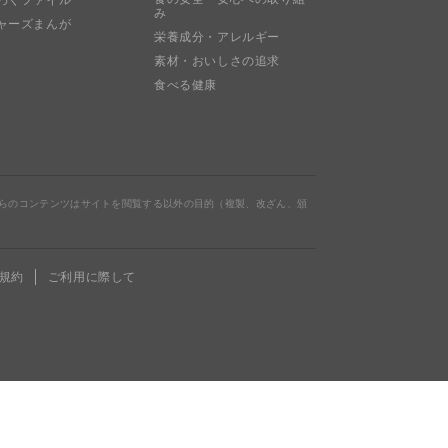
み
ャーズまんが
栄養成分・アレルギー
素材・おいしさの追求
食べる健康
らのコンテンツはサイトを閲覧する以外の目的（複製、改ざん、頒
規約
ご利用に際して