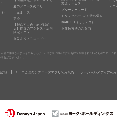
デ
支援サービス
夏のデニーズめぐり
デニ
ブルーシーフード
ウェルネス
にお
ドリンクバー1杯お持ち帰り
完全メシ
mottECO（モッテコ）
【新宿西口店・赤坂駅前
店】抜群のアクセスと店舗
お支払方法のご案内
限定メニュー
おこさまメニュー50円
トが著作件権を有するものもしくは、正当な著作権者の許可を得て掲載されているものです。これ
る場合がございます。
護方針
７ｉＤ会員向けデニーズアプリ利用規約
ソーシャルメディア利用