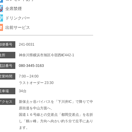
全席禁煙
ドリンクバー
出前サービス
郵便番号
241-0031
住所
神奈川県横浜市旭区今宿西町442-1
電話番号
080-3445-3163
営業時間
7:00～24:00
ラストオーダー 23:30
駐車場
34台
アクセス
新保土ヶ谷バイパスを「下川井IC」で降りて中
原街道を中山方面へ、
国道１６号線との交差点「都岡交差点」を右折
し「鶴ヶ峰」方向へ向かい約５分で左手にあり
ます。