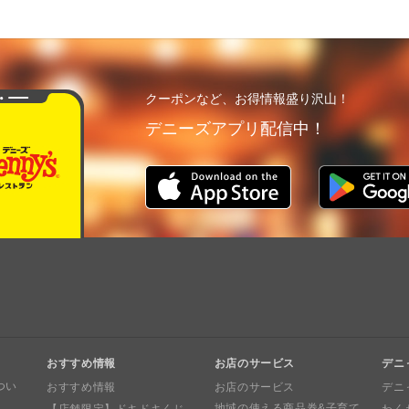
クーポンなど、お得情報盛り沢山！
デニーズアプリ配信中！
おすすめ情報
お店のサービス
デニ
つい
おすすめ情報
お店のサービス
デニ
地域の使える商品券&子育て
【店舗限定】ドキドキくじ
わく