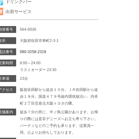
ドリンクバー
出前サービス
郵便番号
564-0036
住所
大阪府吹田市寿町2-3-1
電話番号
080-3258-2318
営業時間
6:00～24:00
ラストオーダー 23:30
駐車場
23台
アクセス
阪急吹田駅から徒歩１０分。ＪＲ吹田駅から徒
歩１８分。国道４７９号線内環状線沿い、内本
町２丁目交差点大阪トヨタの隣。
店舗案内
徒歩７分の所に、中ノ島公園があります。お帰
りの際には是非デニーズへお立ち寄り下さい。
パーティなどのご予約も承ります。従業員一
同、心よりお待ちしております。