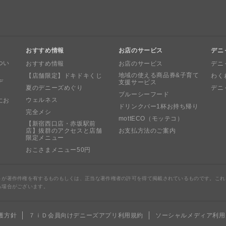
おすすめ情報
お店のサービス
デニ
つい
おすすめ情報
お店のサービス
デニ
地域の使える商品券&子育て
【店舗限定】ドキドキくじ
わく
デ
支援サービス
夏のデニーズめぐり
デニ
ブルーシーフード
ウェルネス
にお
ドリンクバー1杯お持ち帰り
完全メシ
mottECO（モッテコ）
【新宿西口店・赤坂駅前
店】抜群のアクセスと店舗
お支払方法のご案内
限定メニュー
おこさまメニュー50円
トが著作件権を有するものもしくは、正当な著作権者の許可を得て掲載されているものです。これ
る場合がございます。
護方針
７ｉＤ会員向けデニーズアプリ利用規約
ソーシャルメディア利用