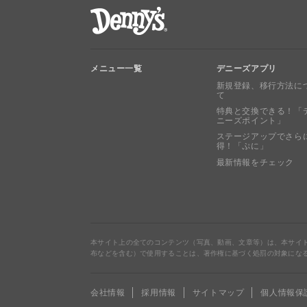
デニーズ Denny's
メニュー一覧
デニーズアプリ
新規登録、移行方法に
て
特典と交換できる！「
ニーズポイント」
ステージアップでさら
得！「ぷに」
最新情報をチェック
本サイト上の全てのコンテンツ（写真、動画、文章等）は、本サイ
布などを含む）で使用することは、著作権に基づく処罰の対象にな
会社情報
採用情報
サイトマップ
個人情報保