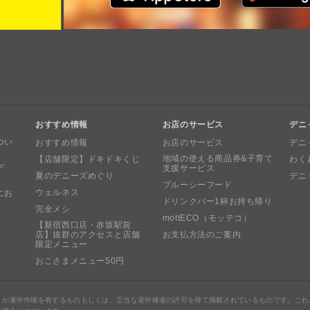
おすすめ情報
お店のサービス
デニ
つい
おすすめ情報
お店のサービス
デニ
地域の使える商品券&子育て
【店舗限定】ドキドキくじ
わく
デ
支援サービス
夏のデニーズめぐり
デニ
ブルーシーフード
ウェルネス
にお
ドリンクバー1杯お持ち帰り
完全メシ
mottECO（モッテコ）
【新宿西口店・赤坂駅前
店】抜群のアクセスと店舗
お支払方法のご案内
限定メニュー
おこさまメニュー50円
トが著作件権を有するものもしくは、正当な著作権者の許可を得て掲載されているものです。これ