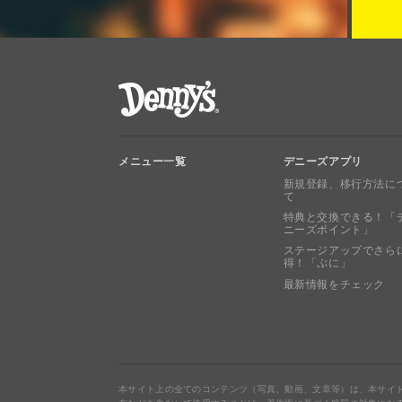
デニーズ Denny's
メニュー一覧
デニーズアプリ
新規登録、移行方法に
て
特典と交換できる！「
ニーズポイント」
ステージアップでさら
得！「ぷに」
最新情報をチェック
本サイト上の全てのコンテンツ（写真、動画、文章等）は、本サイ