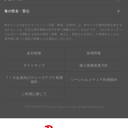
食の安全・安心
デニャーズ
地域の使える商品券&子育て支援サービス
夏のデニーズめぐり
最新情報をチェック
食の安全・安心
わくわくファイル
ブルーシーフード
ウェルネス
本サイト上の全てのコンテンツ（写真、動画、文章等）は、本サイトが著作件権を有する
ものもしくは、正当な著作権者の許可を得て掲載されているものです。これらのコンテン
ツはサイトを閲覧する以外の目的（複製、改ざん、頒布などを含む）で使用することは、
食の安全・安心への取り組み
デニャーズまんが
ドリンクバー1杯お持ち帰り
完全メシ
著作権に基づく処罰の対象になる場合がございます。
栄養成分・アレルギー
mottECO（モッテコ）
【新宿西口店・赤坂駅前店】抜群のアクセスと店舗限定メ
会社情報
採用情報
素材・おいしさの追求
ニュー
お支払方法のご案内
サイトマップ
個人情報保護方針
食べる健康
おこさまメニュー50円
７ｉＤ会員向けデニーズアプリ利用
ソーシャルメディア利用規約
規約
ご利用に際して
COPYRIGHT © Denny’s Japan Co.,Ltd. All Rights Reserved.