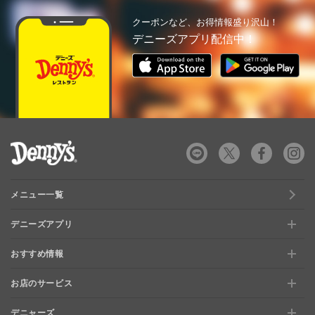
クーポンなど、お得情報盛り沢山！
デニーズアプリ配信中！
デニーズ Denny's
メニュー一覧
デニーズアプリ
おすすめ情報
新規登録、移行方法について
お店のサービス
おすすめ情報
特典と交換できる！「デニーズポイント」
デニャーズ
お店のサービス
【店舗限定】ドキドキくじ
ステージアップでさらにお得！「ぷに」