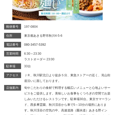
郵便番号
197-0804
住所
東京都あきる野市秋川4-5-6
電話番号
080-3457-5392
営業時間
6:30～23:30
ラストオーダー 23:00
駐車場
33台
アクセス
ＪＲ、秋川駅北口より徒歩５分、東急ストアーの近く、滝山街
道沿いに面しております。
店舗案内
旬やこだわりの食材で料理する幅広いメニューと心地よいサー
ビスをご提供します。美味しいお食事をくつろぎの空間でお楽
しみいただけるレストランです。駐車場30台。東京サマーラン
ド、西多摩霊園、秋川渓谷から車で5～10分の場所にありま
す。秋川渓谷の空気の中、高速道路（圏央道）あきる野イン