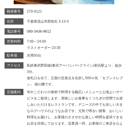
郵便番号
270-0121
住所
千葉県流山市西初石 3-13-5
電話番号
080-3436-9612
営業時間
7:00～24:00
ラストオーダー 23:30
駐車場
共用50台
アクセス
私鉄東武野田線(東武アーバンパークライン)初石駅より、徒歩
3分。
改札口を出て、正面の交差点を右折し500ｍ先 「セブンイレブ
ン」 様の隣です。
店舗案内
旬やこだわりの食材で料理する幅広いメニューと心地よいサー
ビスをご提供します。美味しいお食事をくつろぎの空間でお楽
しみいただけるレストランです。デニーズの中でも珍しい大き
なログハウスのようなお店です。元気で明るい接客、おいしい
料理をお届けし、お客様のささやかな楽しい時間を提供できる
お店を目指しております。従業員一同、お客様のご来店を心よ