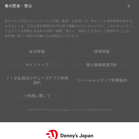
食の安全・安心
デニャーズ
地域の使える商品券&子育て支援サービス
夏のデニーズめぐり
最新情報をチェック
食の安全・安心
わくわくファイル
ブルーシーフード
ウェルネス
本サイト上の全てのコンテンツ（写真、動画、文章等）は、本サイトが著作件権を有する
ものもしくは、正当な著作権者の許可を得て掲載されているものです。これらのコンテン
ツはサイトを閲覧する以外の目的（複製、改ざん、頒布などを含む）で使用することは、
食の安全・安心への取り組み
デニャーズまんが
ドリンクバー1杯お持ち帰り
完全メシ
著作権に基づく処罰の対象になる場合がございます。
栄養成分・アレルギー
mottECO（モッテコ）
【新宿西口店・赤坂駅前店】抜群のアクセスと店舗限定メ
会社情報
採用情報
素材・おいしさの追求
ニュー
お支払方法のご案内
サイトマップ
個人情報保護方針
食べる健康
おこさまメニュー50円
７ｉＤ会員向けデニーズアプリ利用
ソーシャルメディア利用規約
規約
ご利用に際して
COPYRIGHT © Denny’s Japan Co.,Ltd. All Rights Reserved.