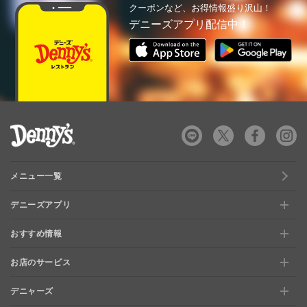
クーポンなど、お得情報盛り沢山！
デニーズアプリ配信中！
デニーズ Denny's
メニュー一覧
デニーズアプリ
おすすめ情報
新規登録、移行方法について
お店のサービス
おすすめ情報
特典と交換できる！「デニーズポイント」
デニャーズ
お店のサービス
【店舗限定】ドキドキくじ
ステージアップでさらにお得！「ぷに」