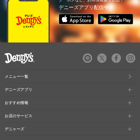
デニーズアプリ配信中！
デニーズ Denny's
メニュー一覧
デニーズアプリ
おすすめ情報
新規登録、移行方法について
お店のサービス
おすすめ情報
特典と交換できる！「デニーズポイント」
デニャーズ
お店のサービス
【店舗限定】ドキドキくじ
ステージアップでさらにお得！「ぷに」