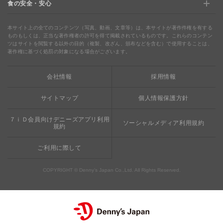
食の安全・安心
デニャーズ
地域の使える商品券&子育て支援サービス
夏のデニーズめぐり
最新情報をチェック
食の安全・安心
わくわくファイル
ブルーシーフード
ウェルネス
本サイト上の全てのコンテンツ（写真、動画、文章等）は、本サイトが著作件権を有する
ものもしくは、正当な著作権者の許可を得て掲載されているものです。これらのコンテン
ツはサイトを閲覧する以外の目的（複製、改ざん、頒布などを含む）で使用することは、
食の安全・安心への取り組み
デニャーズまんが
ドリンクバー1杯お持ち帰り
完全メシ
著作権に基づく処罰の対象になる場合がございます。
栄養成分・アレルギー
mottECO（モッテコ）
【新宿西口店・赤坂駅前店】抜群のアクセスと店舗限定メ
会社情報
採用情報
素材・おいしさの追求
ニュー
お支払方法のご案内
サイトマップ
個人情報保護方針
食べる健康
おこさまメニュー50円
７ｉＤ会員向けデニーズアプリ利用
ソーシャルメディア利用規約
規約
ご利用に際して
COPYRIGHT © Denny’s Japan Co.,Ltd. All Rights Reserved.