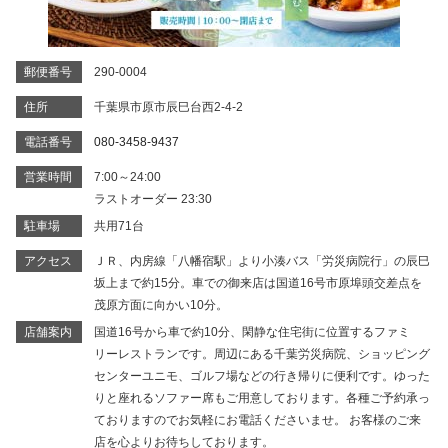
郵便番号
290-0004
住所
千葉県市原市辰巳台西2-4-2
電話番号
080-3458-9437
営業時間
7:00～24:00
ラストオーダー 23:30
駐車場
共用71台
アクセス
ＪＲ、内房線「八幡宿駅」より小湊バス「労災病院行」の辰巳
坂上まで約15分。車での御来店は国道16号市原埠頭交差点を
茂原方面に向かい10分。
店舗案内
国道16号から車で約10分、閑静な住宅街に位置するファミ
リーレストランです。周辺にある千葉労災病院、ショッピング
センターユニモ、ゴルフ場などの行き帰りに便利です。ゆった
りと座れるソファー席もご用意しております。各種ご予約承っ
ておりますのでお気軽にお電話くださいませ。 お客様のご来
店を心よりお待ちしております。