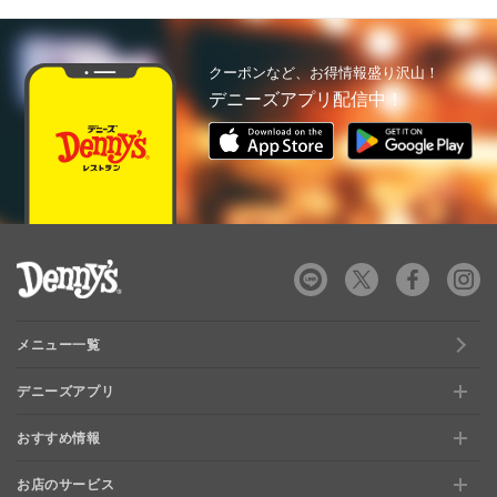
クーポンなど、お得情報盛り沢山！
デニーズアプリ配信中！
デニーズ Denny's
メニュー一覧
デニーズアプリ
おすすめ情報
新規登録、移行方法について
お店のサービス
おすすめ情報
特典と交換できる！「デニーズポイント」