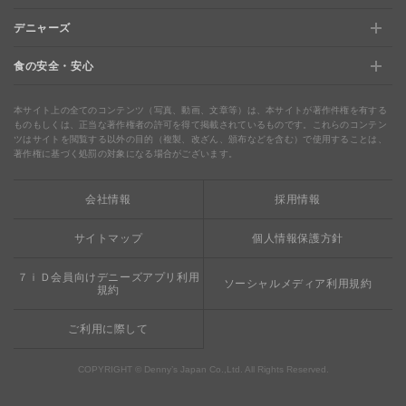
デニャーズ
お店のサービス
【店舗限定】ドキドキくじ
ステージアップでさらにお得！「ぷに」
食の安全・安心
デニャーズ
地域の使える商品券&子育て支援サービス
夏のデニーズめぐり
最新情報をチェック
食の安全・安心
わくわくファイル
ブルーシーフード
ウェルネス
本サイト上の全てのコンテンツ（写真、動画、文章等）は、本サイトが著作件権を有する
ものもしくは、正当な著作権者の許可を得て掲載されているものです。これらのコンテン
ツはサイトを閲覧する以外の目的（複製、改ざん、頒布などを含む）で使用することは、
食の安全・安心への取り組み
デニャーズまんが
ドリンクバー1杯お持ち帰り
完全メシ
著作権に基づく処罰の対象になる場合がございます。
栄養成分・アレルギー
mottECO（モッテコ）
【新宿西口店・赤坂駅前店】抜群のアクセスと店舗限定メ
会社情報
採用情報
素材・おいしさの追求
ニュー
お支払方法のご案内
サイトマップ
個人情報保護方針
食べる健康
おこさまメニュー50円
７ｉＤ会員向けデニーズアプリ利用
ソーシャルメディア利用規約
規約
ご利用に際して
COPYRIGHT © Denny’s Japan Co.,Ltd. All Rights Reserved.