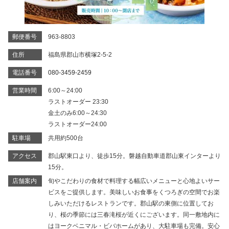
郵便番号
963-8803
住所
福島県郡山市横塚2-5-2
電話番号
080-3459-2459
営業時間
6:00～24:00
ラストオーダー 23:30
金土のみ6:00～24:30
ラストオーダー24:00
駐車場
共用約500台
アクセス
郡山駅東口より、徒歩15分。磐越自動車道郡山東インターより
15分。
店舗案内
旬やこだわりの食材で料理する幅広いメニューと心地よいサー
ビスをご提供します。美味しいお食事をくつろぎの空間でお楽
しみいただけるレストランです。郡山駅の東側に位置してお
り、桜の季節には三春滝桜が近くにございます。同一敷地内に
はヨークベニマル・ビバホームがあり、大駐車場も完備。安心