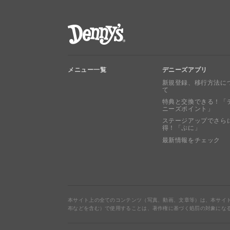
デニーズ Denny's
メニュー一覧
デニーズアプリ
新規登録、移行方法に
て
特典と交換できる！「
ニーズポイント」
ステージアップでさら
得！「ぷに」
最新情報をチェック
本サイト上の全てのコンテンツ（写真、動画、文章等）は、本サイ
布などを含む）で使用することは、著作権に基づく処罰の対象にな