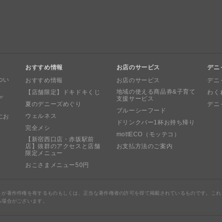
おすすめ情報
お店のサービス
デニ
つい
おすすめ情報
お店のサービス
デニ
地域の使える商品券&子育て
【店舗限定】ドキドキくじ
わく
デ
支援サービス
夏のデニーズめぐり
デニ
ブルーシーフード
ウェルネス
にお
ドリンクバー1杯お持ち帰り
完全メシ
mottECO（モッテコ）
【新宿西口店・赤坂駅前
店】抜群のアクセスと店舗
お支払方法のご案内
限定メニュー
おこさまメニュー50円
トが著作件権を有するものもしくは、正当な著作権者の許可を得て掲載されているものです。これ
る場合がございます。