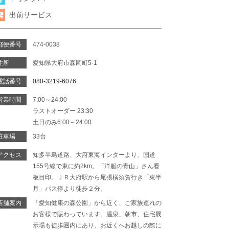
出前サービス
郵便番号
474-0038
住所
愛知県大府市森岡町5-1
電話番号
080-3219-6076
営業時間
7:00～24:00
ラストオーダー 23:30
土日のみ6:00～24:00
駐車場
33台
アクセス
知多半島道路、大府東海インターより、国道
155号線で東に約2km。「洋服の青山」さん看
板目印。ＪＲ大府駅から尾張横須賀行き「東半
月」バス停より徒歩２分。
店舗案内
「愛知健康の森公園」から近く、ご家族連れの
お客様で賑わっています。温泉、朝市、住宅展
示場も徒歩圏内にあり、お近くへお越しの際に