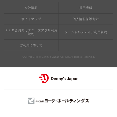
栄養成分・アレルギー
mottECO（モッテコ）
【新宿西口店・赤坂駅前店】抜群のアクセスと店舗限定メ
会社情報
採用情報
素材・おいしさの追求
ニュー
お支払方法のご案内
サイトマップ
個人情報保護方針
食べる健康
おこさまメニュー50円
７ｉＤ会員向けデニーズアプリ利用
ソーシャルメディア利用規約
規約
ご利用に際して
COPYRIGHT © Denny’s Japan Co.,Ltd. All Rights Reserved.