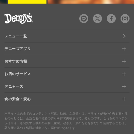
デニーズ Denny's
メニュー一覧
デニーズアプリ
おすすめ情報
新規登録、移行方法について
お店のサービス
おすすめ情報
特典と交換できる！「デニーズポイント」
デニャーズ
お店のサービス
【店舗限定】ドキドキくじ
ステージアップでさらにお得！「ぷに」
食の安全・安心
デニャーズ
地域の使える商品券&子育て支援サービス
夏のデニーズめぐり
最新情報をチェック
食の安全・安心
わくわくファイル
ブルーシーフード
ウェルネス
本サイト上の全てのコンテンツ（写真、動画、文章等）は、本サイトが著作件権を有する
ものもしくは、正当な著作権者の許可を得て掲載されているものです。これらのコンテン
ツはサイトを閲覧する以外の目的（複製、改ざん、頒布などを含む）で使用することは、
食の安全・安心への取り組み
デニャーズまんが
ドリンクバー1杯お持ち帰り
完全メシ
著作権に基づく処罰の対象になる場合がございます。