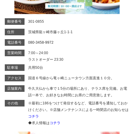
郵便番号
301-0855
住所
茨城県龍ヶ崎市藤ヶ丘1-1-1
電話番号
080-3458-9972
営業時間
7:00～24:00
ラストオーダー 23:30
駐車場
共用50台
アクセス
国道６号線から竜ヶ崎ニュータウン方面直進１０分。
店舗案内
牛久大仏から車で１5分の場所にあり、テラス席を完備。お電
話一本で、お好きなお時間にお席のご用意致します。
その他
※最初に186をつけて発信するなど、電話番号を通知しておか
けください。※店舗メンテナンスによる一時閉店のお知らせは
コチラ
◆求人情報は
コチラ