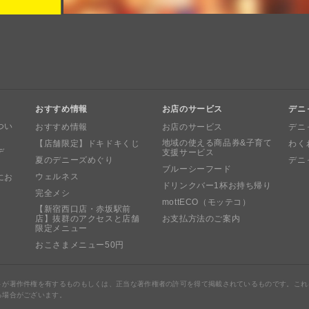
おすすめ情報
お店のサービス
デニ
つい
おすすめ情報
お店のサービス
デニ
地域の使える商品券&子育て
【店舗限定】ドキドキくじ
わく
デ
支援サービス
夏のデニーズめぐり
デニ
ブルーシーフード
ウェルネス
にお
ドリンクバー1杯お持ち帰り
完全メシ
mottECO（モッテコ）
【新宿西口店・赤坂駅前
店】抜群のアクセスと店舗
お支払方法のご案内
限定メニュー
おこさまメニュー50円
トが著作件権を有するものもしくは、正当な著作権者の許可を得て掲載されているものです。これ
る場合がございます。