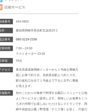
出前サービス
郵便番号
444-0802
住所
愛知県岡崎市美合町五反田25-1
電話番号
080-3219-2336
営業時間
7:00～24:00
ラストオーダー 23:30
駐車場
34台
アクセス
東名高速道路岡崎インターから１号線を豊橋方
面にお車で約５分。名鉄美合駅より約１０分。
駅の改札口を出て１号線まで下ると左手に看板
が見えます。
店舗案内
旬やこだわりの食材で料理する幅広いメニューと心地
よいサービスをご提供します。美味しいお食事をくつ
ろぎの空間でお楽しみいただけるレストランです。岡
崎中央総合公園（野球場・テニス場）が近く、行楽の