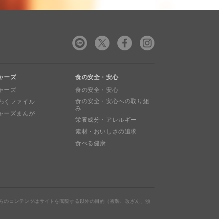
ャーズ
食の安全・安心
ャーズ
食の安全・安心
食の安全・安心への取り組
わくファイル
み
ャーズまんが
栄養成分・アレルギー
素材・おいしさの追求
食べる健康
らのコンテンツはサイトを閲覧する以外の目的（複製、改ざん、頒